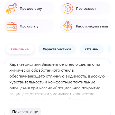
Про доставку
Про возврат
Про оплату
Как отследить заказ
Описание
Характеристики
Отзывы
В
Характеристики:Закаленное стекло сделано из
химически обработанного стекла,
обеспечивающего отличную видимость, высокую
чувствительность и комфортные тактильные
ощущения при касанииСпециальное покрытие
защищает от пятен и уменьшает количество
отпечатков пальцев на экране Твердость
поверхности 9HТолщина всего 0,26
ммПротивоударная пленка (покрытие с высоким
Показать еще