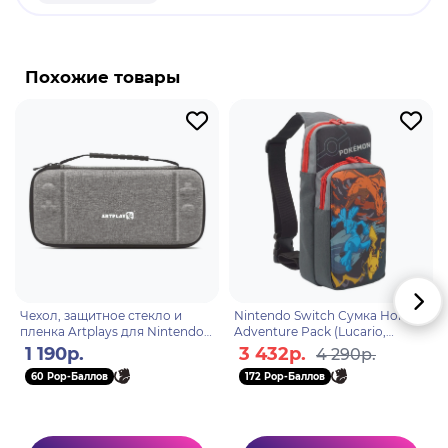
содержанием силикона)Идеальное сцепление
ВНИМАНИЕ! Компания Nintendo при ремонте не
производит замену отдельно стекла экрана или
Похожие товары
сенсорной панели. ЗАМЕНЕ ПОДЛЕЖИТ
ПОЛНОСТЬЮ ДИСПЛЕЙ! Защитите свою консоль
Чехол, защитное стекло и
Nintendo Switch Сумка Hori
пленка Artplays для Nintendo
Adventure Pack (Lucario,
Switch OLED серый (NSO-1023)
Pikachu) для консоли Switch
1 190р.
3 432р.
4 290р.
(NSW-415U)
60 Pop-Баллов
172 Pop-Баллов