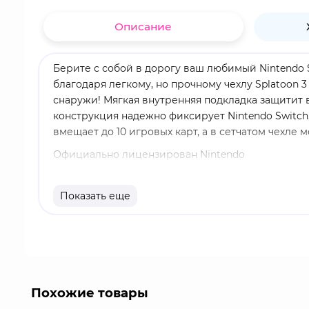
Описание
Берите с собой в дорогу ваш любимый Nintendo S
благодаря легкому, но прочному чехлу Splatoon 
снаружи! Мягкая внутренняя подкладка защитит в
конструкция надежно фиксирует Nintendo Switch,
вмещает до 10 игровых карт, а в сетчатом чехле
Официально лицензирован Nintendo
Особенности:
Показать еще
Совместимость с Nintendo Switch, Nintendo Switch
Легкий, но прочный жесткий корпус с глянцево
Дизайн в стиле Splatoon 3
Вмещает 5 картриджей и зарядку для консоли
Похожие товары
Внутренний мягкий разделитель обеспечивает д