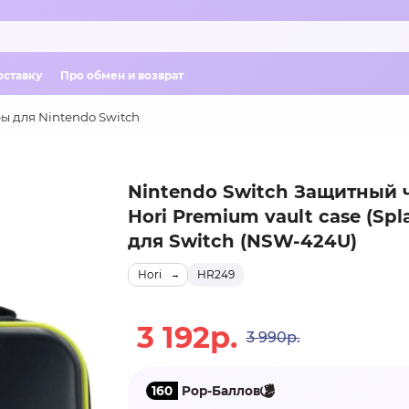
оставку
Про обмен и возврат
ы для Nintendo Switch
Nintendo Switch Защитный 
Hori Premium vault case (Spl
для Switch (NSW-424U)
Hori
HR249
3 192р.
3 990р.
160
Pop-Баллов