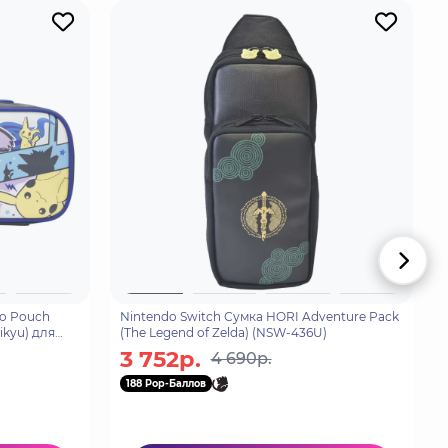
go Pouch
Nintendo Switch Сумка HORI Adventure Pack
ikyu) для
(The Legend of Zelda) (NSW-436U)
3 752р.
4 690р.
188 Pop-Баллов