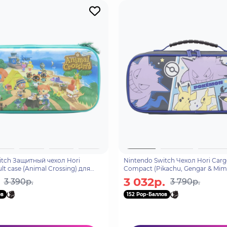
itch Защитный чехол Hori
Nintendo Switch Чехол Hori Car
t case (Animal Crossing) для
Compact (Pikachu, Gengar & Mim
-246U)
Switch (NSW-412U)
3 032р.
3 390р.
3 790р.
ов
152 Pop-Баллов