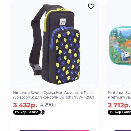
Компактный и тонкий дизайн
Официальная лицензия Nintendo
Nintendo Switch Сумка Hori Adventure Pack
Nintendo Sw
(Splatoon 3) для консоли Switch (NSW-425U)
Premium vaul
Switch (NSW
3 432р.
2 712р.
4 290р.
172 Pop-Баллов
136 Pop-Балл