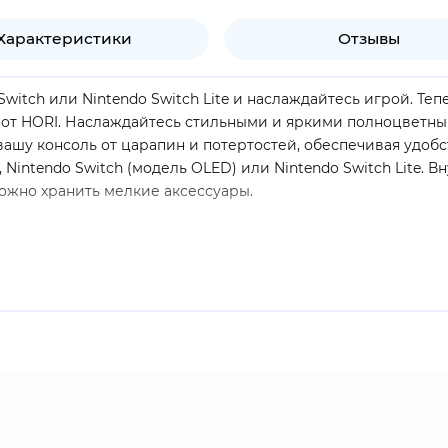
Характеристики
Отзывы
witch или Nintendo Switch Lite и наслаждайтесь игрой. Теп
3 от HORI. Наслаждайтесь стильными и яркими полноцветными
ашу консоль от царапин и потертостей, обеспечивая удобс
 Nintendo Switch (модель OLED) или Nintendo Switch Lite. 
 можно хранить мелкие аксессуары.
 OLED и Nintendo Switch Lite
й полноцветной печатью
ополнительную защиту экрана