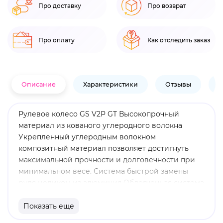
Про доставку
Про возврат
Про оплату
Как отследить заказ
Описание
Характеристики
Отзывы
В
Рулевое колесо GS V2P GT Высокопрочный
материал из кованого углеродного волокна
Укрепленный углеродным волокном
композитный материал позволяет достигнуть
максимальной прочности и долговечности при
минимальном весе. Система быстрой замены
руля целиком из алюминия Облегченная система
MOZA GS V2P была произведена с
использованием современных лазерных
Показать еще
технологий и имеет облик настоящего гоночного