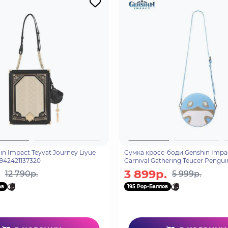
n Impact Teyvat Journey Liyue
Сумка кросс-боди Genshin Impa
942421137320
Carnival Gathering Teucer Pengui
6942421146285
3 899р.
12 790р.
5 999р.
ов
195 Pop-Баллов