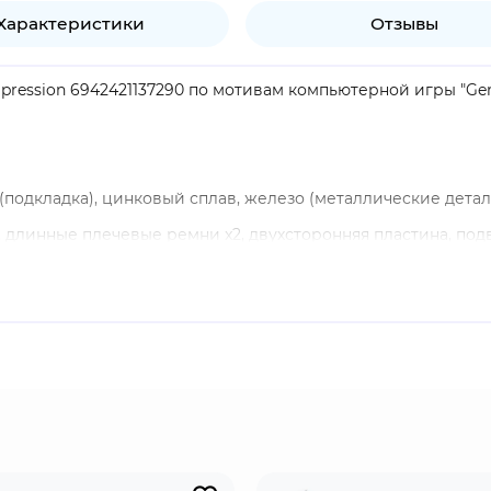
Характеристики
Отзывы
mpression 6942421137290 по мотивам компьютерной игры "Gen
 (подкладка), цинковый сплав, железо (металлические детал
, длинные плечевые ремни x2, двухсторонняя пластина, подв
продукт.
ion-adventure с открытым миром и элементами RPG, разрабо
ном мире Тейват, который является домом для семи различн
ом, называемым во вселенной игры "Архонт".