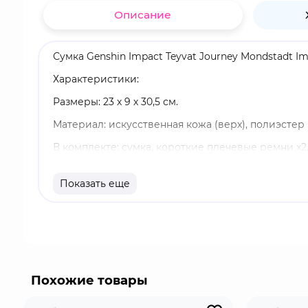
Описание
Сумка Genshin Impact Teyvat Journey Mondstadt I
Характеристики:
Размеры: 23 х 9 х 30,5 см.
Материал: искусственная кожа (верх), полиэстер
В комплекте: сумка, короткие плечевые ремни x2
Оригинальный и официально лицензированный 
Показать еще
Бренд: Genshin Impact.
Genshin Impact - компьютерная игра в жанре act
Действие Genshin Impact происходит в фэнтезий
отдельной стихией и управляется отдельным бог
Похожие товары