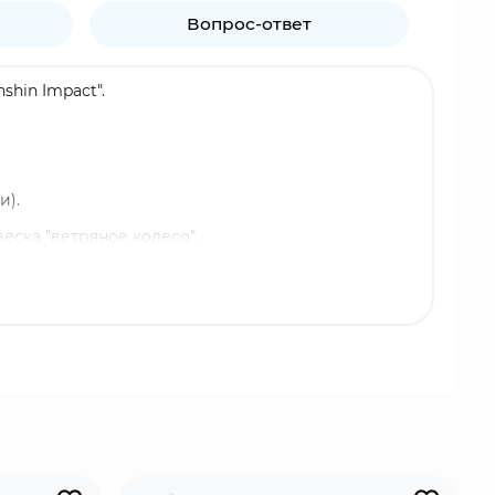
Вопрос-ответ
shin Impact".
и).
еска "ветряное колесо".
танная китайской компанией miHoYo Limited.
ых народов, каждый из которых связан с