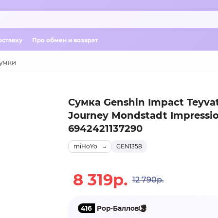
оставку
Про обмен и возврат
умки
Сумка Genshin Impact Teyva
Journey Mondstadt Impressi
6942421137290
miHoYo
GEN1358
8 319р.
12 790р.
416
Pop-Баллов