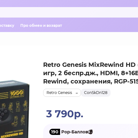
оставку
Про обмен и возврат
Retro Genesis MixRewind HD 
игр, 2 беспр.дж., HDMI, 8+16B
Rewind, сохранения, RGP-51
Retro Genesis
ConSkDn128
3 790р.
190
Pop-Баллов