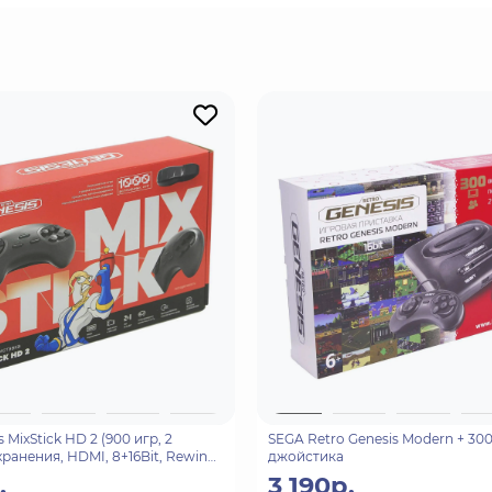
pe C.
зделам нового навигационного меню.
ь и воспроизвести игры по желанию.
ел microSD.
nesis).
вь ошибку!
 MixStick HD 2 (900 игр, 2
SEGA Retro Genesis Modern + 300
хранения, HDMI, 8+16Bit, Rewind)
джойстика
.
3 190р.