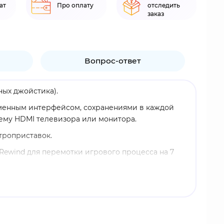
ат
Про оплату
отследить
заказ
Вопрос-ответ
ных джойстика).
еменным интерфейсом, сохранениями в каждой
ему HDMI телевизора или монитора.
троприставок.
Rewind для перемотки игрового процесса на 7
тания, или, что удобнее - подключить ее к
B ТВ достаточно.
Это позволяет сохранить пространство перед