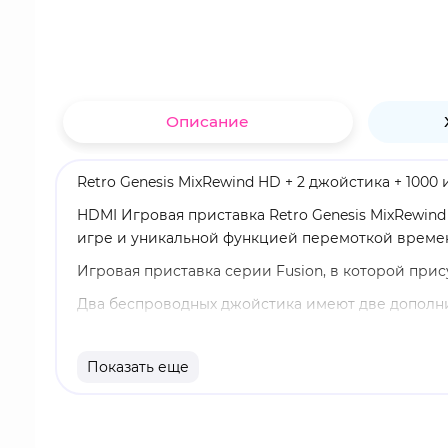
Описание
Retro Genesis MixRewind HD + 2 джойстика + 1000
HDMI Игровая приставка Retro Genesis MixRewi
игре и уникальной функцией перемоткой времен
Игровая приставка серии Fusion, в которой пр
Два беспроводных джойстика имеют две дополнит
секунд в прошлое.
Подключение к ТВ осуществляется через HDMI раз
Показать еще
разъему USB самого телевизора. Дополнительной 
Корпус приставки выполнен в знакомом дизайне 
телевизором, и при этом порадовать пользоват