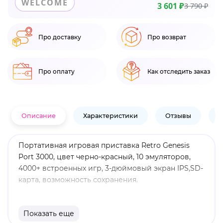
WELCOME
3 601 ₽
3 790 ₽
Про доставку
Про возврат
Про оплату
Как отследить заказ
Описание
Характеристики
Отзывы
В
Портативная игровая приставка Retro Genesis
Port 3000, цвет черно-красный, 10 эмуляторов,
4000+ встроенных игр, 3-дюймовый экран IPS,SD-
карта, возможность сохранения.
Показать еще