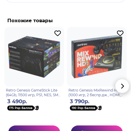
Похожие товары
Retro Genesis GameStick Lite
Retro Genesis MixRewind HD
(64Gb, 11500 игр, PS1, NES, SMD,
(1000 игр, 2 беспр.дж., HDMI,
SNES и др., model: TI-155)
8+16Bit, Rewind, сохранения,
3 490р.
3 790р.
RGP-515)
175 Pop-Баллов
190 Pop-Баллов