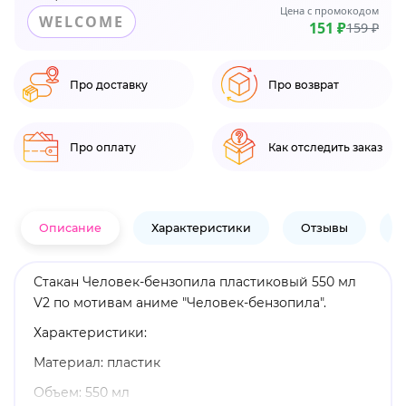
Цена с промокодом
WELCOME
151 ₽
159 ₽
Про доставку
Про возврат
Про оплату
Как отследить заказ
Описание
Характеристики
Отзывы
В
Стакан Человек-бензопила пластиковый 550 мл
V2 по мотивам аниме "Человек-бензопила".
Характеристики:
Материал: пластик
Объем: 550 мл