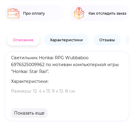
Про оплату
Как отследить заказ
Описание
Характеристики
Отзывы
В
Светильник Honkai RPG Wubbaboo
6976525009962 по мотивам компьютерной игры
"Honkai: Star Rail".
Характеристики:
Размеры: 12. 4 x 13. 9 x 12. 8 см.
Емкость: 1200 мАч.
Встроенный аккумулятор.
Показать еще
Кабель Type-C для зарядки в комплекте.
Оригинальный и официально лицензированный