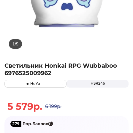
Светильник Honkai RPG Wubbaboo
6976525009962
HSR246
miHoYo
5 579р.
6 199р.
279
Pop-Баллов