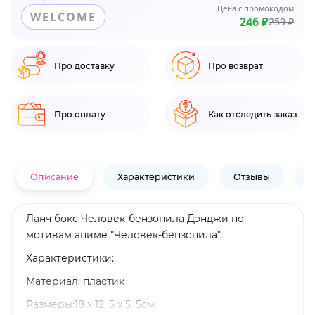
Цена с промокодом
WELCOME
246 ₽
259 ₽
Про доставку
Про возврат
Про оплату
Как отследить заказ
Описание
Характеристики
Отзывы
В
Ланч бокс Человек-бензопила Дэнджи по
мотивам аниме "Человек-бензопила".
Характеристики:
Материал: пластик
Размеры:18 х 12. 5 х 5. 5см