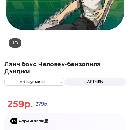
Ланч бокс Человек-бензопила
Дэнджи
ARTM186
Artplays мерч
259р.
279р.
13
Pop-Баллов