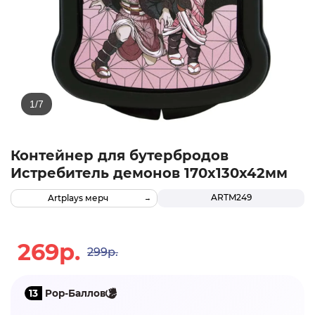
Контейнер для бутербродов
Истребитель демонов 170х130х42мм
ARTM249
Artplays мерч
269р.
299р.
13
Pop-Баллов