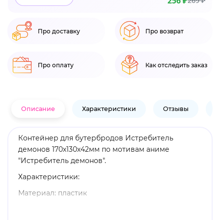
256 ₽
269 ₽
Про доставку
Про возврат
Про оплату
Как отследить заказ
Описание
Характеристики
Отзывы
В
Контейнер для бутербродов Истребитель
демонов 170х130х42мм по мотивам аниме
"Истребитель демонов".
Характеристики:
Материал: пластик
Размеры: 17 х 13 х 4 см