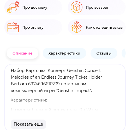
Про доставку
Про возврат
Про оплату
Как отследить заказ
Описание
Характеристики
Отзывы
В
Набор Карточка, Конверт Genshin Concert
Melodies of an Endless Journey Ticket Holder
Barbara 6974696610239 по мотивам
компьютерной игры "Genshin Impact".
Характеристики:
Размеры: большой держатель: 10 x 22 см,
маленький держатель: 10 x 16,6 см
Показать еще
Материал: пластик