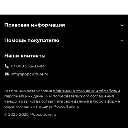
боится просить других о помощи, когда в этом
есть необходимость. Он всегда готов встать на
защиту окружающих, но защита сестры для него
является высшим приоритетом.
Правовая информация
Незуко Камадо - младшая сестра Танджиро. Она
была превращена в демона Музаном Кибуцуджи.
Помощь покупателю
Будучи еще человеком, Незуко была очень
доброй, заботливой старшей сестрой, которая
Наши контакты
прежде всего думала о других.
+7 800 533-83-84
info@popculture.ru
Вы принимаете условия
политики в отношении обработки
персональных данных
и
пользовательского соглашения
каждый раз, когда оставляете свои данные в любой форме
обратной связи на сайте Popculture.ru
© 2025-2026. Popculture.ru