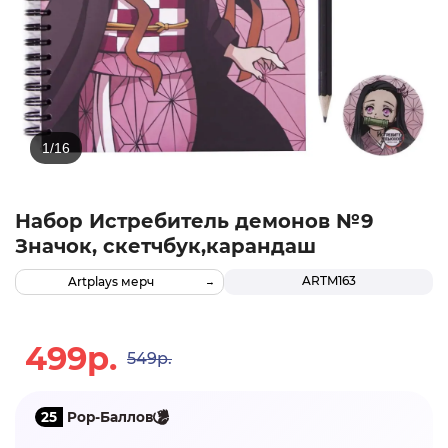
Набор Истребитель демонов №9
Значок, скетчбук,карандаш
ARTM163
Artplays мерч
499р.
549р.
25
Pop-Баллов