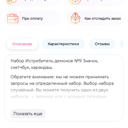
Про оплату
Как отследить заказ
Описание
Характеристики
Отзывы
В
Набор Истребитель демонов №9 Значок,
скетчбук, карандаш.
Обратите внимание: мы не можем принимать
запросы на определенный набор. Выбор набора
случайный. Вы можете получить один из двух
наборов - с зеленой или с розовой тетрадью.
Характеристики:
Показать еще
В наборе: скетчбук 60 л, карандаш, значок
Формат: А5