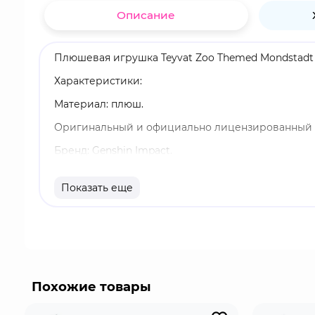
Описание
Плюшевая игрушка Teyvat Zoo Themed Mondstadt 
Характеристики:
Материал: плюш.
Оригинальный и официально лицензированный 
Бренд: Genshin Impact.
Кли - играбельный Пиро персонаж в "Genshin Imp
Показать еще
маленькими хиличурлами, так и с грозными Магам
мини-карте.
Похожие товары