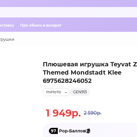
оставку
Про обмен и возврат
грушки
Плюшевая игрушка Teyvat 
Themed Mondstadt Klee
6975628246052
miHoYo
GEN913
1 949р.
2 590р.
97
Pop-Баллов