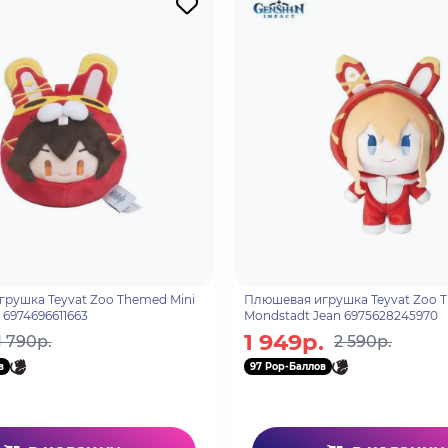
рушка Teyvat Zoo Themed Mini
Плюшевая игрушка Teyvat Zoo 
 6974696611663
Mondstadt Jean 6975628245970
1 949р.
1 790р.
2 590р.
в
97 Pop-Баллов