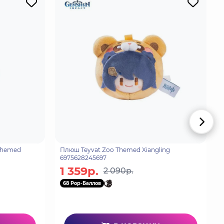
Themed
Плюш Teyvat Zoo Themed Xiangling
6975628245697
1 359р.
2 090р.
68 Pop-Баллов