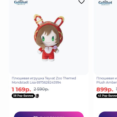
Плюшевая игрушка Teyvat Zoo Themed
Плюшевая иг
Mondstadt Lisa 6975628245994
Plush Amber
1 169р.
899р.
2 590р.
58 Pop-Баллов
45 Pop-Балло