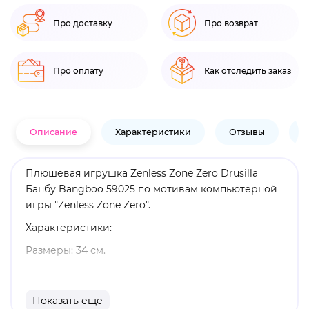
Про доставку
Про возврат
Про оплату
Как отследить заказ
Описание
Характеристики
Отзывы
В
Плюшевая игрушка Zenless Zone Zero Drusilla
Банбу Bangboo 59025 по мотивам компьютерной
игры "Zenless Zone Zero".
Характеристики:
Размеры: 34 см.
Материал: полиэстер, дерево.
Оригинальный и официально лицензированный
Показать еще