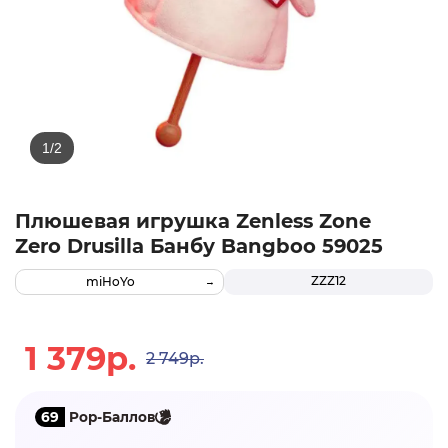
Плюшевая игрушка Zenless Zone
Zero Drusilla Банбу Bangboo 59025
ZZZ12
miHoYo
1 379р.
2 749р.
69
Pop-Баллов