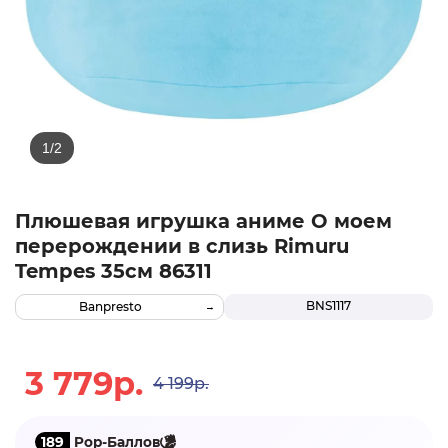
Плюшевая игрушка аниме О моем
перерождении в слизь Rimuru
Tempes 35см 86311
BNS1117
Banpresto
3 779р.
4 199р.
189
Pop-Баллов