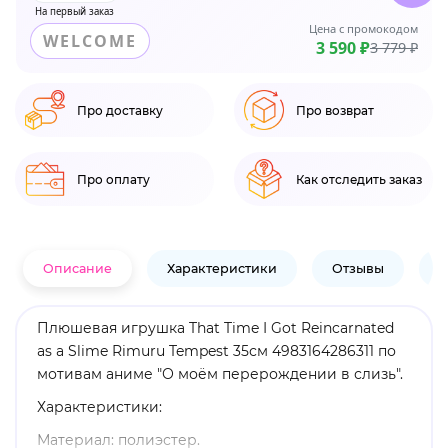
На первый заказ
Цена с промокодом
WELCOME
3 590 ₽
3 779 ₽
Про доставку
Про возврат
Про оплату
Как отследить заказ
Описание
Характеристики
Отзывы
В
Плюшевая игрушка That Time I Got Reincarnated
as a Slime Rimuru Tempest 35см 4983164286311 по
мотивам аниме "О моём перерождении в слизь".
Характеристики:
Материал: полиэстер.