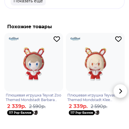
Показать еще
Бренд: Genshin Impact.
Эмбер - играбельный персонаж-поджигатель в
"Genshin Impact". Как единственный оставшийся
Похожие товары
Наездник Рыцарей Фавония, она всегда готова
помочь жителям Мондштадта - будь то что-то
простое или, возможно, более сложная задача. Ее
можно получить бесплатно в квесте Архонта
"Рыцарь верхом на ветре" в прологе: Акт I -
Чужеземец, поймавший ветер.
Плюшевая игрушка Teyvat Zoo
Плюшевая игрушка Teyvat Zoo
Themed Mondstadt Barbara
Themed Mondstadt Klee
6975628246014
6975628246052
2 339р.
2 339р.
2 590р.
2 590р.
117 Pop-Баллов
117 Pop-Баллов