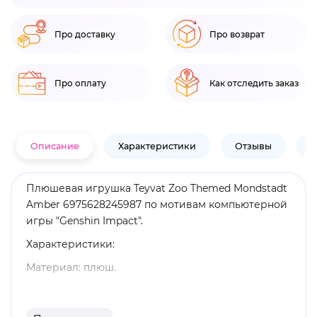
Про доставку
Про возврат
Про оплату
Как отследить заказ
Описание
Характеристики
Отзывы
В
Плюшевая игрушка Teyvat Zoo Themed Mondstadt
Amber 6975628245987 по мотивам компьютерной
игры "Genshin Impact".
Характеристики:
Материал: плюш.
Оригинальный и официально лицензированный
продукт.