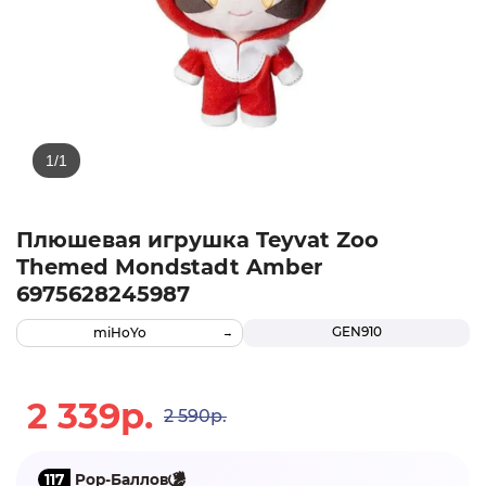
Плюшевая игрушка Teyvat Zoo
Themed Mondstadt Amber
6975628245987
GEN910
miHoYo
2 339р.
2 590р.
117
Pop-Баллов