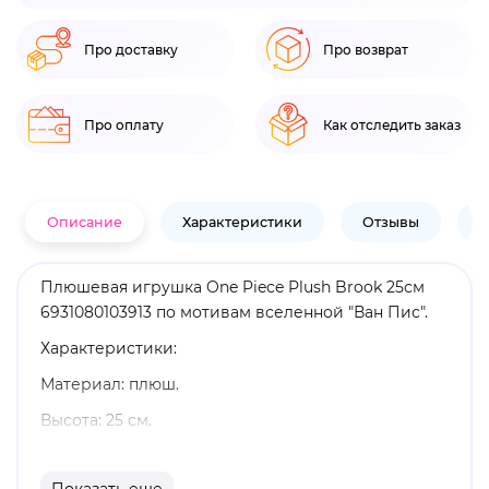
Про доставку
Про возврат
Про оплату
Как отследить заказ
Описание
Характеристики
Отзывы
В
Плюшевая игрушка One Piece Plush Brook 25см
6931080103913 по мотивам вселенной "Ван Пис".
Характеристики:
Материал: плюш.
Высота: 25 см.
Оригинальный и официально лицензированный
продукт.