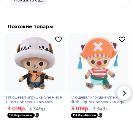
Показать еще
Бренд: Sakami.
Соул Кинг" Брук - пират и музыкант, член
команды пиратов Соломенной Шляпы. Он живой
Похожие товары
скелет, с которым Соломенные Шляпы
встретились на борту корабля-призрака,
дрейфующего во Флорианском Треугольнике.
Брук съел Дьявольский плод Ёми Ёми, благодаря
которому воскрес после своей смерти. Его мечта
- вернуться к своему накама - Лабуну.
Плюшевая игрушка One Piece
Плюшевая игрушка One Piece
Plush Chopper X Law New
Plush Figure Chopper x Buggy
World Ver. 20см 6931080103944
20см 6931080108321
3 019р.
3 019р.
3 349р.
3 349р.
151 Pop-Баллов
151 Pop-Баллов