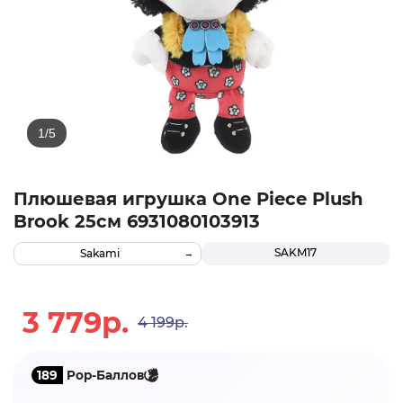
Плюшевая игрушка One Piece Plush
Brook 25см 6931080103913
SAKM17
Sakami
3 779р.
4 199р.
189
Pop-Баллов