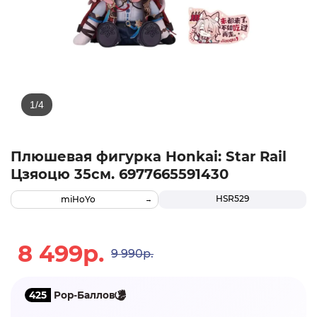
Плюшевая фигурка Honkai: Star Rail
Цзяоцю 35см. 6977665591430
HSR529
miHoYo
8 499р.
9 990р.
425
Pop-Баллов