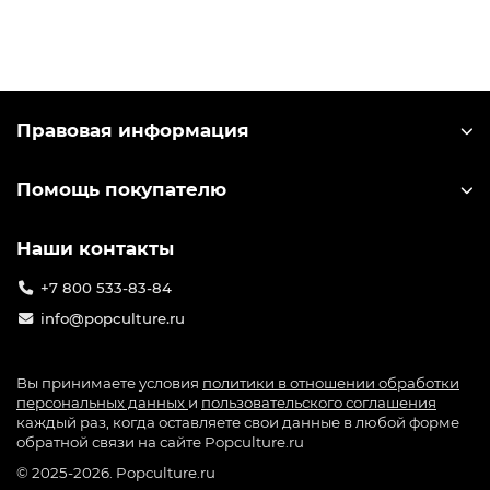
раскрывают тайны вселенной. Проект быстро
завоевал мировую популярность, включая
Россию, уверенно занимая высокие места в
рейтингах и привлекая миллионы игроков.
Компания-разработчик miHoYo выпускает
Правовая информация
большое количество лицензионного мерча по
игре: от значков до больших коллекционных
Помощь покупателю
фигурок. Узнать лицензионный мерч можно по
специальной голографической наклейке на
упаковке.
Наши контакты
+7 800 533-83-84
info@popculture.ru
Вы принимаете условия
политики в отношении обработки
персональных данных
и
пользовательского соглашения
каждый раз, когда оставляете свои данные в любой форме
обратной связи на сайте Popculture.ru
© 2025-2026. Popculture.ru