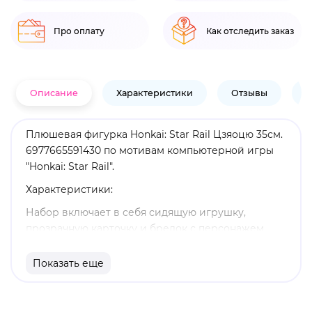
Про оплату
Как отследить заказ
Описание
Характеристики
Отзывы
В
Плюшевая фигурка Honkai: Star Rail Цзяоцю 35см.
6977665591430 по мотивам компьютерной игры
"Honkai: Star Rail".
Характеристики:
Набор включает в себя сидящую игрушку,
прозрачную карточку и брелок с персонажем.
Материал: игрушка - полиэстер, карточка - ПВХ,
Показать еще
брелок - ПВХ и металл.
Высота игрушки: 35 см.