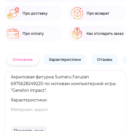
Про доставку
Про возврат
Про оплату
Как отследить заказ
Описание
Характеристики
Отзывы
В
Акриловая фигурка Sumeru Faruzan
6975628249220 по мотивам компьютерной игры
"Genshin Impact".
Характеристики:
Материал: акрил
Оригинальный и официально лицензированный
продукт