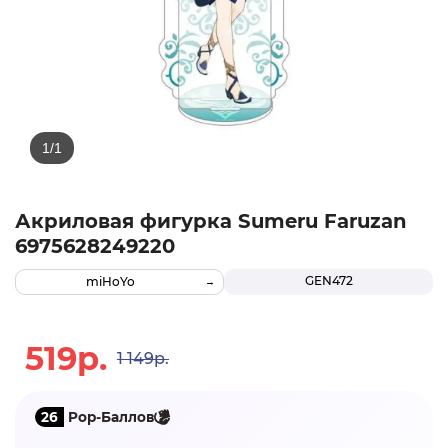
Акриловая фигурка Sumeru Faruzan
6975628249220
GEN472
miHoYo
519р.
1 149р.
26
Pop-Баллов