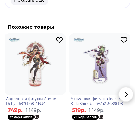
Показать еще
Бренд: Genshin Impact
Фарузан - играбельный Анемо персонаж в
"Genshin Impact". Фарузан - персонаж поддержки,
Похожие товары
который увеличивает элементальный Анемо
урон отряда. Её элементальный навык усиливает
следующий прицельный выстрел, который
создаёт эффект Обвал под давление при
попадании в персонажа, монстра или по месту.
Образовавшийся вихрь затягивает противников
и наносит урон.
Акриловая фигурка Sumeru
Акриловая фигурка Inazuma
Dehya 6976068141334
Kuki Shinobu 6975213689608
749р.
519р.
1 149р.
1 149р.
37 Pop-Баллов
26 Pop-Баллов