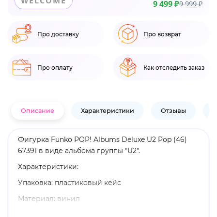
WELCOME
9 499 ₽
9 999 ₽
Про доставку
Про возврат
Про оплату
Как отследить заказ
Описание
Характеристики
Отзывы
В
Фигурка Funko POP! Albums Deluxe U2 Pop (46)
67391 в виде альбома группы "U2".
Характеристики:
Упаковка: пластиковый кейс
Материал: винил
Оригинальный и официально лицензированный