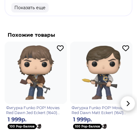
продукт
Показать еще
Разработчик/Издатель: Funko
Pop- девятый студийный альбом ирландской
группы U2, выпущенный в марте 1997 года.
Похожие товары
Альбом был записан в спешке и представлял
собой продолжение экспериментов группы с
электронной музыкой, из-за чего был
неоднозначно воспринят критиками и
поклонниками и стал одним из наиболее
провальных в истории U2.
Фигурка Funko POP! Movies
Фигурка Funko POP! Movies
Red Dawn Jed Eckert (1640)
Red Dawn Matt Eckert (1641)
81170
81171
1 999р.
1 999р.
100 Pop-Баллов
100 Pop-Баллов