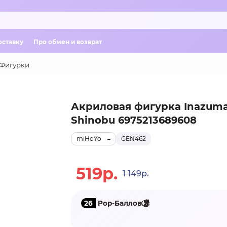
оставку
Про обмен и возврат
Фигурки
Акриловая фигурка Inazuma
Shinobu 6975213689608
miHoYo
GEN462
519р.
1 149р.
26
Pop-Баллов