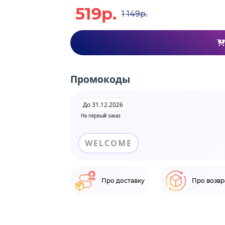
519р.
1 149р.
Промокоды
До 31.12.2026
На первый заказ
WELCOME
Про доставку
Про возвр