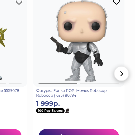
 см 5559078
Фигурка Funko POP! Movies Robocop
Robocop (1635) 80794
1 999р.
100 Pop-Баллов