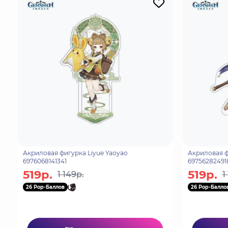
Акриловая фигурка Liyue Yaoyao
Акриловая фигурка Su
6976068141341
69756282491
519р.
519р.
1 149р.
1
26 Pop-Баллов
26 Pop-Балло