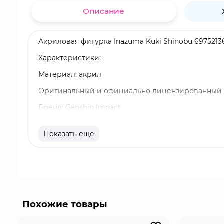
Описание
Акриловая фигурка Inazuma Kuki Shinobu 6975213
Характеристики:
Материал: акрил
Оригинальный и официально лицензированный 
Бренд: Genshin Impact
Куки Синобу - играбельный Электро персонаж в "
Показать еще
элементальный навык, она тратит HP в определ
наносит окружающим врагам Электро урон.
Похожие товары