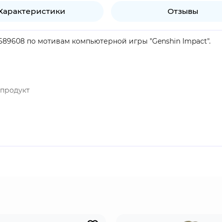
Характеристики
Отзывы
689608 по мотивам компьютерной игры "Genshin Impact".
продукт
Genshin Impact". Напарница Аратаки Итто и заместитель б
ённой пропорции и создаёт Травяное кольцо освящения, к