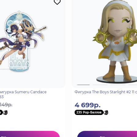
meru Candace
Фигурка The Boys Starlight #2 11
83
4 699р.
 149р.
в
235 Pop-Баллов