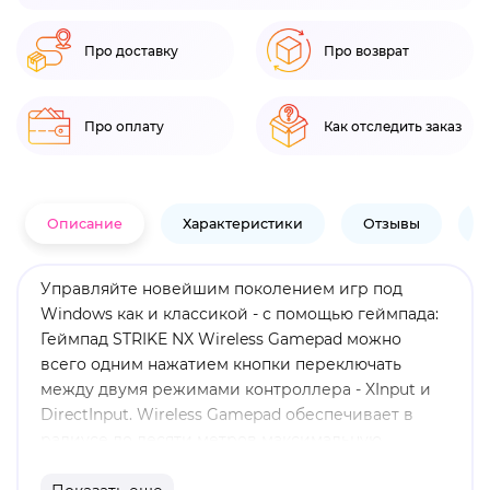
Про доставку
Про возврат
Про оплату
Как отследить заказ
Описание
Характеристики
Отзывы
В
Управляйте новейшим поколением игр под
Windows как и классикой - с помощью геймпада:
Геймпад STRIKE NX Wireless Gamepad можно
всего одним нажатием кнопки переключать
между двумя режимами контроллера - XInput и
DirectInput. Wireless Gamepad обеспечивает в
радиусе до десяти метров максимальную
свободу движения в напряженных игровых