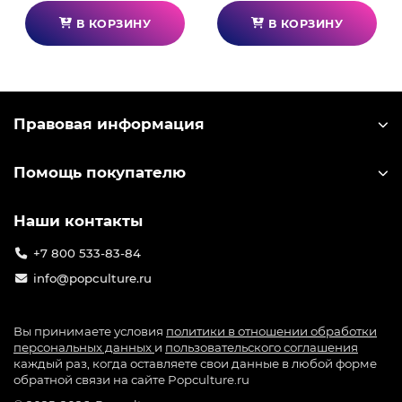
триггера
В КОРЗИНУ
В КОРЗИНУ
2 аналоговых стика, цифровая крестовина
управления
Реалистичные виброэффекты
Правовая информация
Помощь покупателю
Наши контакты
+7 800 533-83-84
info@popculture.ru
Вы принимаете условия
политики в отношении обработки
персональных данных
и
пользовательского соглашения
каждый раз, когда оставляете свои данные в любой форме
обратной связи на сайте Popculture.ru