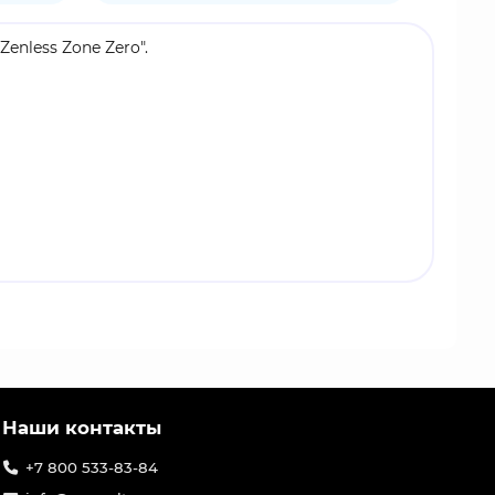
enless Zone Zero".
н выполнен в виде мерцающего аппликатора для
Игроки погружаются в постапокалиптический Нью-
ых агентов. Проект от создателей Genshin
оков. Компания-разработчик miHoYo выпускает
ь лицензионный мерч можно по специальной
Наши контакты
+7 800 533-83-84