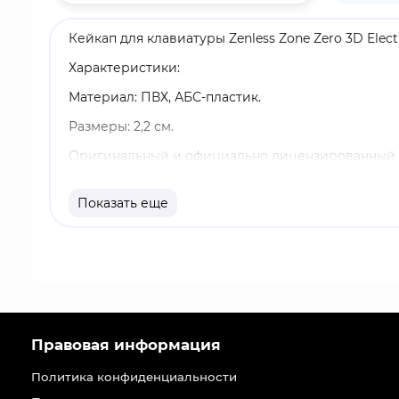
Кейкап для клавиатуры Zenless Zone Zero 3D Elect
Характеристики:
Материал: ПВХ, АБС-пластик.
Размеры: 2,2 см.
Оригинальный и официально лицензированный 
Бренд: Zenless Zone Zero.
Показать еще
Электро-блеск для губ - это амплификатор (W-д
блеска для губ, работающего от высоковольтного
Zenless Zone Zero - это популярная видеоигра в
Эриду, исследуют стилизованные городские лока
Impact и Honkai: Star Rail уже вызвал огромны
большое количество лицензионного мерча по иг
Правовая информация
голографической наклейке на упаковке.
Политика конфиденциальности