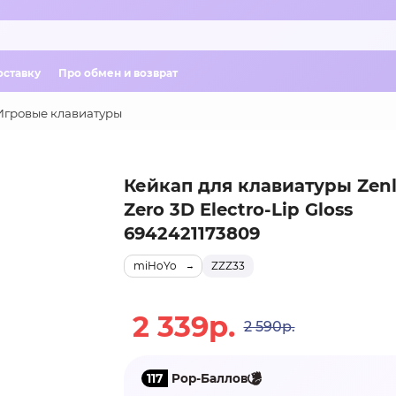
оставку
Про обмен и возврат
Игровые клавиатуры
Кейкап для клавиатуры Zenl
Zero 3D Electro-Lip Gloss
6942421173809
miHoYo
ZZZ33
2 339р.
2 590р.
117
Pop-Баллов