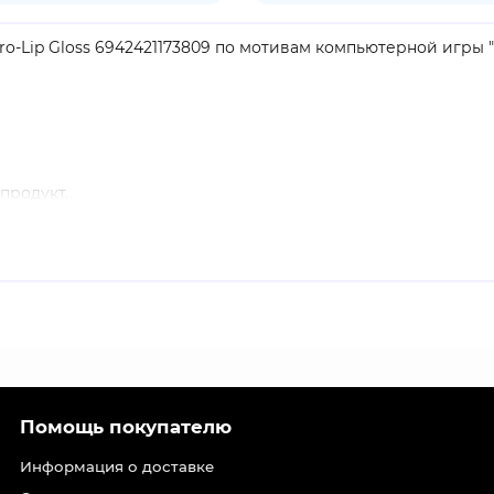
ro-Lip Gloss 6942421173809 по мотивам компьютерной игры "Z
продукт.
вигатель) ранга A, который усиливает урон от аномалий. О
 электрического поля.
 жанре action-RPG с динамичными боями и системой гача. 
ции, сражаются с аномалиями и собирают команду уникальн
й ажиотаж в мире, включая Россию и привлёк миллионы игр
ре: от значков до больших коллекционных фигурок. Узнат
Помощь покупателю
Информация о доставке