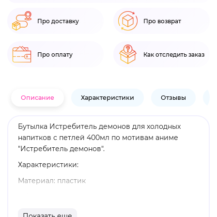
Про доставку
Про возврат
Про оплату
Как отследить заказ
Описание
Характеристики
Отзывы
В
Бутылка Истребитель демонов для холодных
напитков с петлей 400мл по мотивам аниме
"Истребитель демонов".
Характеристики:
Материал: пластик
Объем: 400 мл
Для холодных напитков
Показать еще