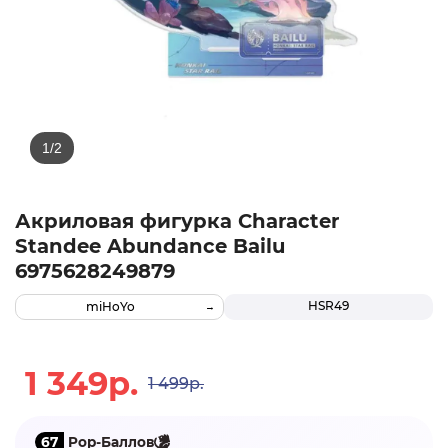
Акриловая фигурка Character
Standee Abundance Bailu
6975628249879
HSR49
miHoYo
1 349р.
1 499р.
67
Pop-Баллов