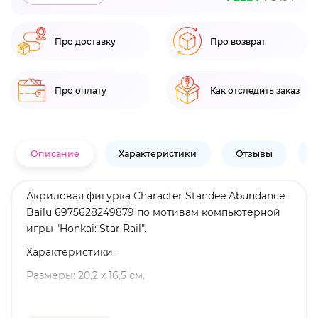
Про доставку
Про возврат
Про оплату
Как отследить заказ
Описание
Характеристики
Отзывы
В
Акриловая фигурка Character Standee Abundance
Bailu 6975628249879 по мотивам компьютерной
игры "Honkai: Star Rail".
Характеристики:
Размеры: 20,2 х 16,5 см.
Материал: акрил.