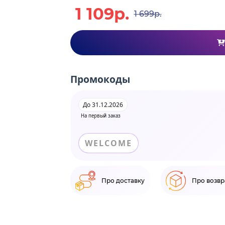
1 109р.
1 699р.
Промокоды
До 31.12.2026
На первый заказ
WELCOME
Про доставку
Про возвр