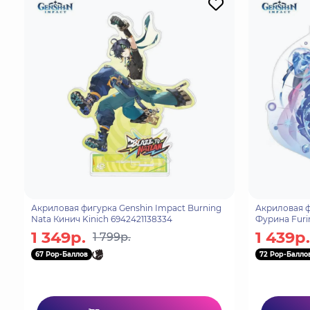
Акриловая фигурка Genshin Impact Burning
Акриловая ф
Nata Кинич Kinich 6942421138334
Фурина Furin
1 349р.
1 439р.
1 799р.
67 Pop-Баллов
72 Pop-Балло