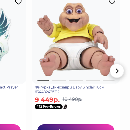
act Prayer
Фигурка Динозавры Baby Sinclair 10см
634482435212
9 449р.
10 490р.
472 Pop-Баллов