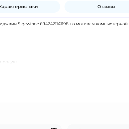
Характеристики
Отзывы
Сиджвин Sigewinne 6942421141198 по мотивам компьютерной и
продукт.
лавная медсестра в Крепости Меропид. В прошлом Сигвинн
ужилась в то время, когда на Мелюзинов смотрели свысок
чению в Крепости Меропид.