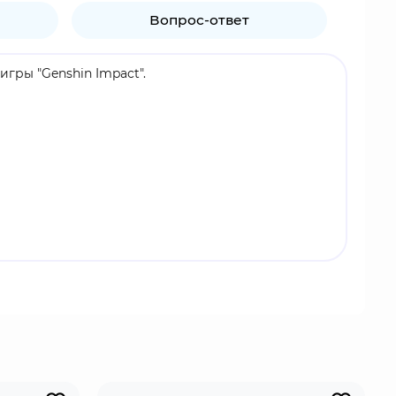
Вопрос-ответ
гры "Genshin Impact".
 решила принять человеческий облик, чтобы
а. Однако её превращение противоречило законам