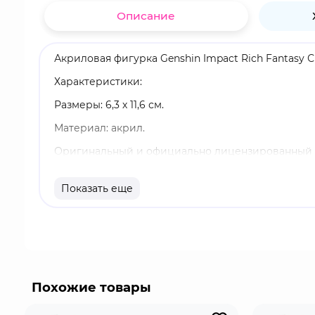
Описание
Акриловая фигурка Genshin Impact Rich Fantasy 
Характеристики:
Размеры: 6,3 х 11,6 см.
Материал: акрил.
Оригинальный и официально лицензированный 
Бренд: Genshin Impact.
Показать еще
Сигвинн - игровой Гидро персонаж. Сигвинн - г
спасти маленького ребёнка, с которым она подр
Фонтейна, что привело к её осуждению и заклю
Похожие товары