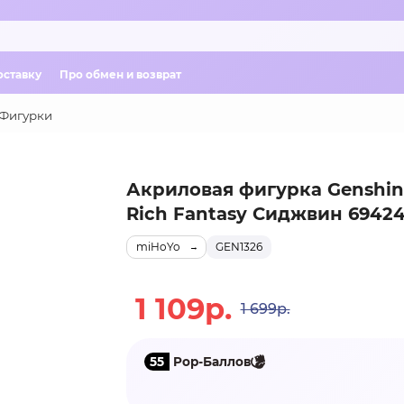
оставку
Про обмен и возврат
Фигурки
Акриловая фигурка Genshin
Rich Fantasy Сиджвин 69424
miHoYo
GEN1326
1 109р.
1 699р.
55
Pop-Баллов