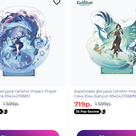
игурка Genshin Impact Prayer
Акриловая фигурка Genshin Imp
a 6942421136651
Сянь Юнь Xianyun 6942421136699
719р.
1 599р.
1 599р.
в
36 Pop-Баллов