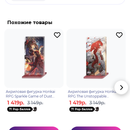
продукт.
Бренд: Honkai: Star Rail.
Руань Мэй - милый и элегантный учёный, член №
Похожие товары
81 Общества гениев. Эксперт в области
биологических наук. Своим талантом и
ужасающим упорством она привлекла внимание
Ноуса и начала исследовать происхождение
жизни в тайном уголке Вселенной. Благодаря
этому Херта пригласила её сотрудничать с
Скривлумом и Стивеном в разработке
Симулированной Вселенной.
Акриловая фигурка Honkai
Акриловая фигурка Honkai
RPG Sparkle Game of Dust
RPG The Unstoppable
6942421109877
6976525009634
1 419р.
1 419р.
3 149р.
3 149р.
71 Pop-Баллов
71 Pop-Баллов