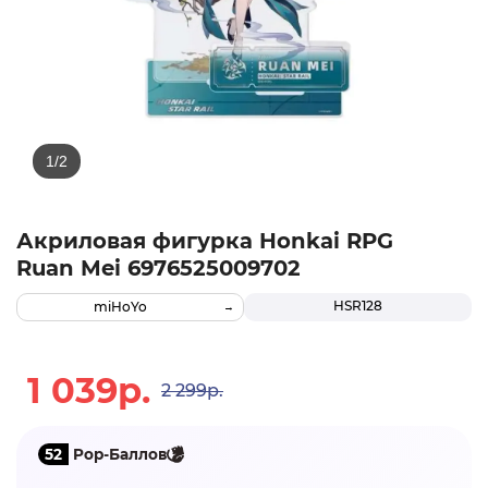
Акриловая фигурка Honkai RPG
Ruan Mei 6976525009702
HSR128
miHoYo
1 039р.
2 299р.
52
Pop-Баллов