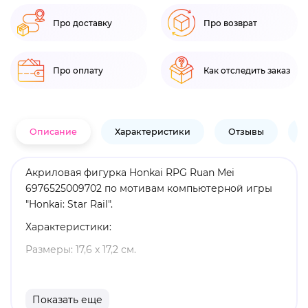
Про доставку
Про возврат
Про оплату
Как отследить заказ
Описание
Характеристики
Отзывы
В
Акриловая фигурка Honkai RPG Ruan Mei
6976525009702 по мотивам компьютерной игры
"Honkai: Star Rail".
Характеристики:
Размеры: 17,6 x 17,2 см.
Материал: акрил.
Оригинальный и официально лицензированный
Показать еще