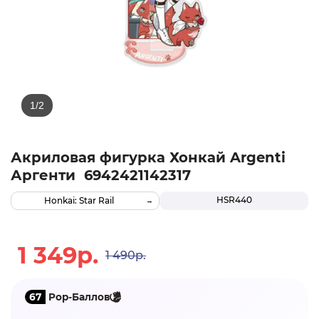
Акриловая фигурка Хонкай Argenti
Аргенти 6942421142317
HSR440
Honkai: Star Rail
1 349р.
1 490р.
67
Pop-Баллов