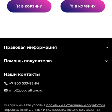
Россию, уверенно занимая высокие места в
В КОРЗИНУ
В КОРЗИНУ
рейтингах и привлекая миллионы игроков.
Компания-разработчик miHoYo выпускает
большое количество лицензионного мерча по
игре: от значков до больших коллекционных
фигурок. Узнать лицензионный мерч можно по
специальной голографической наклейке на
упаковке.
Правовая информация
Помощь покупателю
Наши контакты
+7 800 533-83-84
info@popculture.ru
Вы принимаете условия
политики в отношении обработки
персональных данных
и
пользовательского соглашения