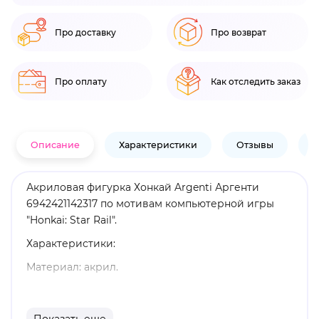
Про доставку
Про возврат
Про оплату
Как отследить заказ
Описание
Характеристики
Отзывы
В
Акриловая фигурка Хонкай Argenti Аргенти
6942421142317 по мотивам компьютерной игры
"Honkai: Star Rail".
Характеристики:
Материал: акрил.
Размеры: 18,6 х 18,3 см.
Оригинальный и официально лицензированный