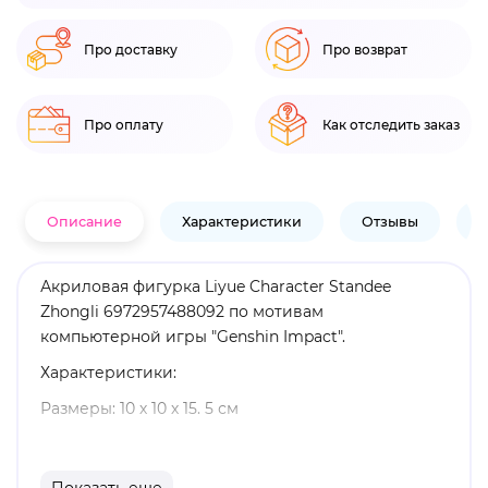
Про доставку
Про возврат
Про оплату
Как отследить заказ
Описание
Характеристики
Отзывы
В
Акриловая фигурка Liyue Character Standee
Zhongli 6972957488092 по мотивам
компьютерной игры "Genshin Impact".
Характеристики:
Размеры: 10 х 10 х 15. 5 см
Материал: акрил
Оригинальный и официально лицензированный