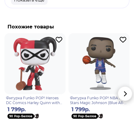
Показать еще
продукт
Бренд: Genshin Impact
Чжун Ли - консультант ритуального Бюро
Похожие товары
"Ваншэн". Его познания во всех сферах на уровень
выше, чем у любого другого эксперта в чем бы то
ни было в Ли Юэ.
Фигурка Funko POP! Heroes
Фигурка Funko POP! NBA All-
DC Comics Harley Quinn with
Stars Magic Johnson (Blue All-
Mallet (45) 3638
Star Uni 1992) (138) 59373
1 799р.
1 799р.
90 Pop-Баллов
90 Pop-Баллов