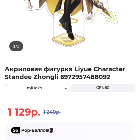
Акриловая фигурка Liyue Character
Standee Zhongli 6972957488092
GEN60
miHoYo
1 129р.
1 249р.
56
Pop-Баллов