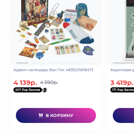
Адвент-календарь Ван Пис 4895205618473
Акриловая д
4 139р.
3 419р.
4 590р.
207 Pop-Баллов
171 Pop-Балло
В КОРЗИНУ