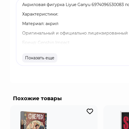
Акриловая фигурка Liyue Ganyu 6974096530083 п
Характеристики:
Материал: акрил
Оригинальный и официально лицензированный 
Бренд: Genshin Impact
Гань Юй - играбельный Крио персонаж в "Genshin
Показать еще
"Genshin". Но ее милый вид это не главный коз
группам врагов, так и самым сильным боссам игр
Похожие товары