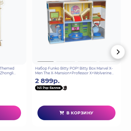
 Themed
Набор Funko Bitty POP! Bitty Box Marvel X-
Zhongli
Men The X-Mansion+Professor X+Wolverine
91389
2 899р.
145 Pop-Баллов
В КОРЗИНУ