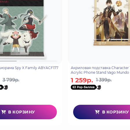
иорама Spy X Family ABYACF177
Акриловая подставка Character
Acrylic Phone Stand Vago Mundo 
6974096534173
1 259р.
3 799р.
1 399р.
в
63 Pop-Баллов
В КОРЗИНУ
В КОРЗИНУ