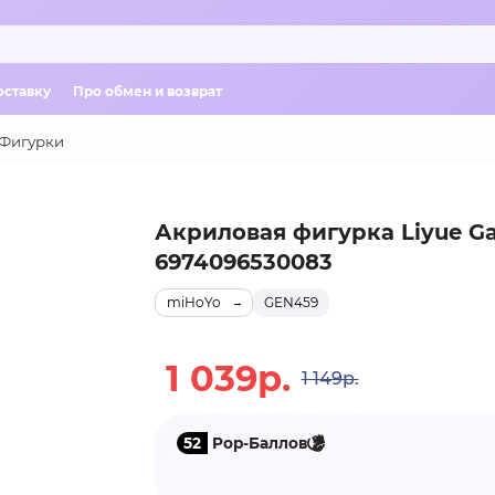
оставку
Про обмен и возврат
Фигурки
Акриловая фигурка Liyue G
6974096530083
miHoYo
GEN459
1 039р.
1 149р.
52
Pop-Баллов