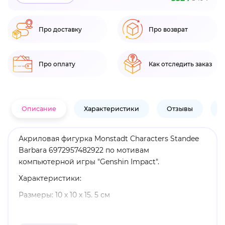
Про доставку
Про возврат
Про оплату
Как отследить заказ
Описание
Характеристики
Отзывы
В
Акриловая фигурка Monstadt Characters Standee
Barbara 6972957482922 по мотивам
компьютерной игры "Genshin Impact".
Характеристики:
Размеры: 10 х 10 х 15. 5 см
Материал: акрил