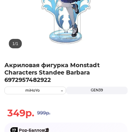
Акриловая фигурка Monstadt
Characters Standee Barbara
6972957482922
GEN39
miHoYo
349р.
999р.
17
Pop-Баллов