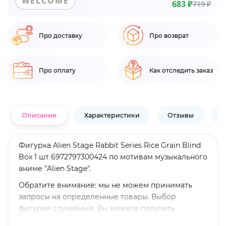
WELCOME
683 ₽
719 ₽
Про доставку
Про возврат
Про оплату
Как отследить заказ
Описание
Характеристики
Отзывы
В
Фигурка Alien Stage Rabbit Series Rice Grain Blind
Box 1 шт 6972797300424 по мотивам музыкального
аниме "Alien Stage".
Обратите внимание: мы не можем принимать
запросы на определенные товары. Выбор
фигурки случайный. Вы можете получить
повторяющиеся фигурки. Получение конкретной