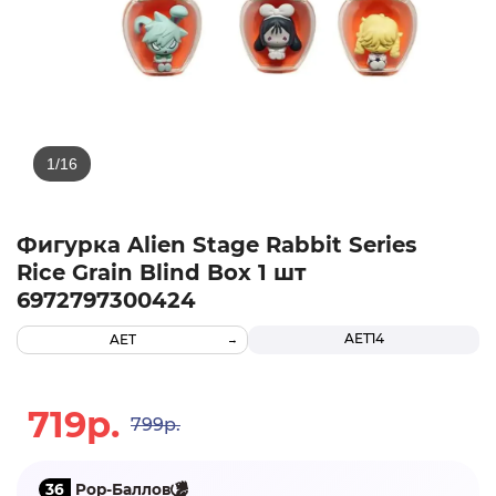
Фигурка Alien Stage Rabbit Series
Rice Grain Blind Box 1 шт
6972797300424
AET14
AET
719р.
799р.
36
Pop-Баллов