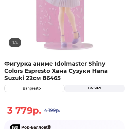
Фигурка аниме Idolmaster Shiny
Colors Espresto Хана Сузуки Hana
Suzuki 22см 86465
BNS1121
Banpresto
3 779р.
4 199р.
189
Pop-Баллов