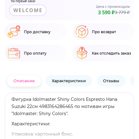
На первый заказ
Цена с промокодом
WELCOME
3 590 ₽
3 779 ₽
Про доставку
Про возврат
Про оплату
Как отследить заказ
Описание
Характеристики
Отзывы
В
Фигурка Idolmaster Shiny Colors Espresto Hana
Suzuki 22см 4983164286465 по мотивам игры
"Idolmaster: Shiny Colors".
Характеристики:
Упаковка: картонный бокс.