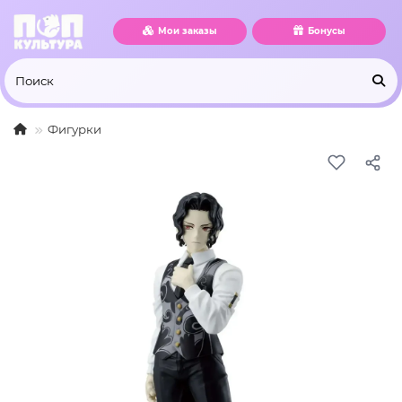
Мои заказы
Бонусы
Фигурки