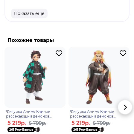
Материал: пластик.
Высота: 17 см.
Показать еще
Оригинальный и официально лицензированный
продукт.
Бренд: Banpresto.
Похожие товары
Музан Кибуцуджи - первый в своем роде демон,
прародитель остальных демонов. Главный
антагонист. Он убил большинство из семьи
Камадо и обратил Незуко в демона.
Фигурка Аниме Клинок
Фигурка Аниме Клинок
рассекающий демонов
рассекающий демонов
Танджиро Камадо 24см
Кёджуро Ренгоку 24см
5 219р.
5 219р.
5 799р.
5 799р.
BP29368P
BP29369P
261 Pop-Баллов
261 Pop-Баллов