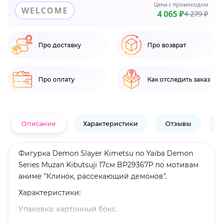
Цена с промокодом
WELCOME
4 065 ₽
4 279 ₽
Про доставку
Про возврат
Про оплату
Как отследить заказ
Описание
Характеристики
Отзывы
В
Фигурка Demon Slayer Kimetsu no Yaiba Demon
Series Muzan Kibutsuji 17см BP29367P по мотивам
аниме "Клинок, рассекающий демонов".
Характеристики:
Упаковка: картонный бокс.