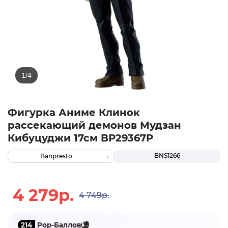
Фигурка Аниме Клинок
рассекающий демонов Мудзан
Кибуцуджи 17см BP29367P
BNS1266
Banpresto
4 279р.
4 749р.
214
Pop-Баллов