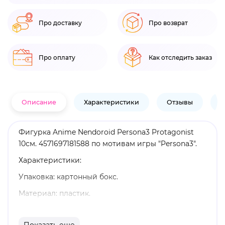
Про доставку
Про возврат
Про оплату
Как отследить заказ
Описание
Характеристики
Отзывы
В
Фигурка Anime Nendoroid Persona3 Protagonist
10см. 4571697181588 по мотивам игры "Persona3".
Характеристики:
Упаковка: картонный бокс.
Материал: пластик.
Высота: 10 см.