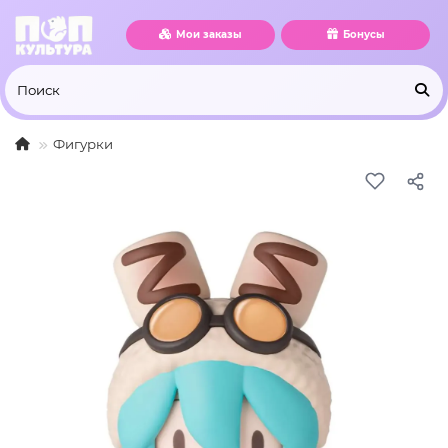
Мои заказы
Бонусы
Фигурки