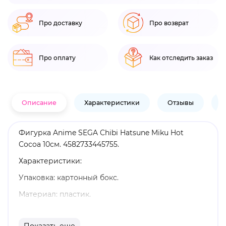
Про доставку
Про возврат
Про оплату
Как отследить заказ
Описание
Характеристики
Отзывы
В
Фигурка Anime SEGA Chibi Hatsune Miku Hot
Cocoa 10см. 4582733445755.
Характеристики:
Упаковка: картонный бокс.
Материал: пластик.
Высота: 10 см.