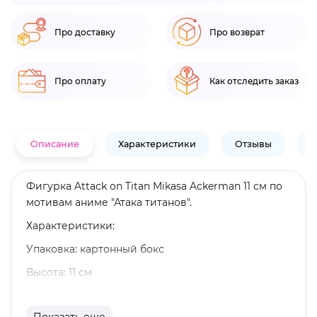
Про доставку
Про возврат
Про оплату
Как отследить заказ
Описание
Характеристики
Отзывы
В
Фигурка Attack on Titan Mikasa Ackerman 11 см по
мотивам аниме "Атака титанов".
Характеристики:
Упаковка: картонный бокс
Высота: 11 см
Материал: винил, ПВХ