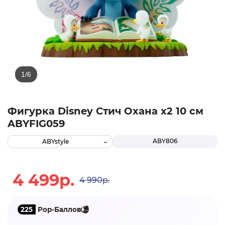
Фигурка Disney Стич Охана x2 10 см
ABYFIG059
ABY806
ABYstyle
4 499р.
4 990р.
225
Pop-Баллов