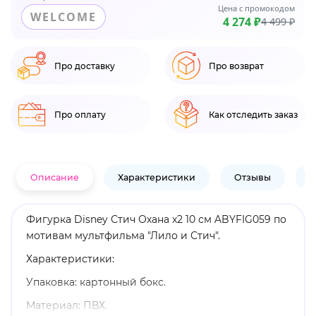
Цена с промокодом
WELCOME
4 274 ₽
4 499 ₽
Про доставку
Про возврат
Про оплату
Как отследить заказ
Описание
Характеристики
Отзывы
В
Фигурка Disney Стич Охана x2 10 см ABYFIG059 по
мотивам мультфильма "Лило и Стич".
Характеристики:
Упаковка: картонный бокс.
Материал: ПВХ.