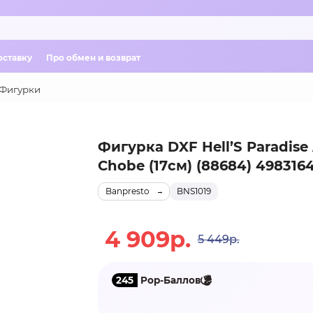
оставку
Про обмен и возврат
Фигурки
Фигурка DXF Hell’S Paradise
Chobe (17см) (88684) 498316
Banpresto
BNS1019
4 909р.
5 449р.
245
Pop-Баллов