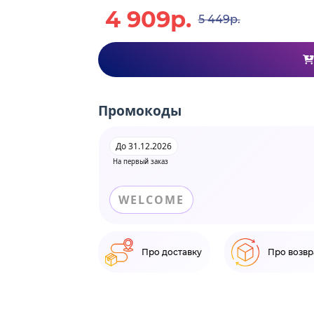
4 909р.
5 449р.
Промокоды
До 31.12.2026
На первый заказ
WELCOME
Про доставку
Про возвр