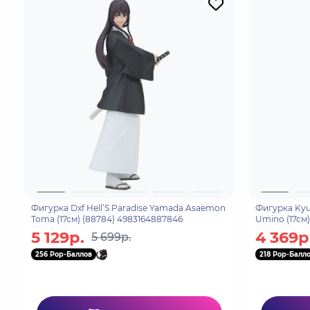
Фигурка Dxf Hell’S Paradise Yamada Asaemon
Фигурка Kyun
Toma (17см) (88784) 4983164887846
Umino (17см)
5 129р.
4 369р
5 699р.
256 Pop-Баллов
218 Pop-Балл