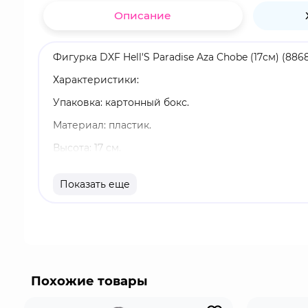
Описание
Фигурка DXF Hell'S Paradise Aza Chobe (17см) (88
Характеристики:
Упаковка: картонный бокс.
Материал: пластик.
Высота: 17 см.
Оригинальный и официально лицензированный 
Показать еще
Бренд: Banpresto.
Аза Чобэй - искусный и безжалостный ниндзя-уб
Асаэмон, группы элитных палачей, ответственны
чувством преданности и долга к своему клану. Ч
Похожие товары