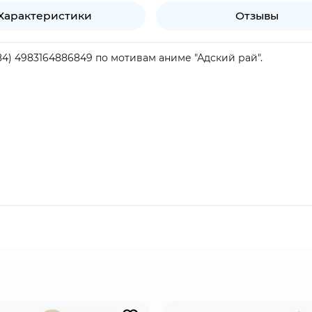
Характеристики
Отзывы
684) 4983164886849 по мотивам аниме "Адский рай".
продукт.
ийца, известный своей смертоносной точностью и хитроумн
х за выполнение приказов сёгуна. Несмотря на холодное и 
обэй - один из преступников, отправленных на остров за эл