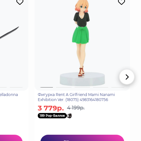
elladonna
Фигурка Rent A Girlfriend Mami Nanami
Exhibition Ver. (18075) 4983164180756
3 779р.
4 199р.
189 Pop-Баллов