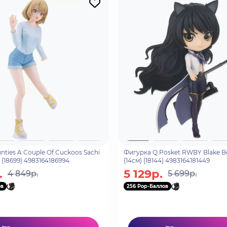
ties A Couple Of Cuckoos Sachi
Фигурка Q Posket RWBY Blake B
 (18699) 4983164186994
(14см) (18144) 4983164181449
.
5 129р.
4 849р.
5 699р.
ов
256 Pop-Баллов