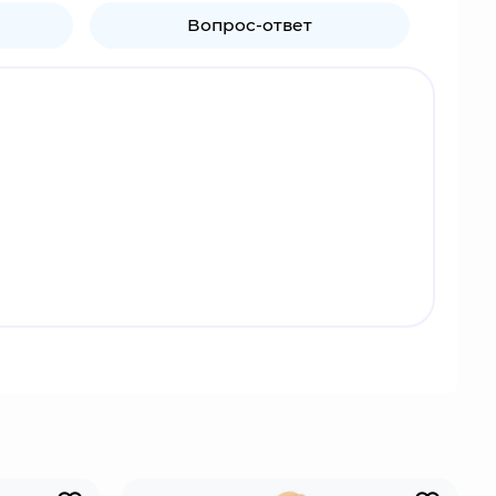
Вопрос-ответ
ыми тактиками. Чобэй - член клана Ямада
расчётливое поведение, он обладает сильным
иксиром жизни для сёгуна.