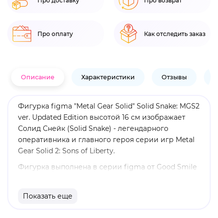
Про доставку
Про возврат
Про оплату
Как отследить заказ
Описание
Характеристики
Отзывы
В
Фигурка figma "Metal Gear Solid" Solid Snake: MGS2
ver. Updated Edition высотой 16 см изображает
Солид Снейк (Solid Snake) - легендарного
оперативника и главного героя серии игр Metal
Gear Solid 2: Sons of Liberty.
Фигурка выполнена в серии figma от Good Smile
Company и отличается высокой подвижностью,
позволяющей воспроизводить динамичные
Показать еще
боевые и стелс-позы. Обновлённая версия MGS2
передаёт узнаваемый тактический костюм и