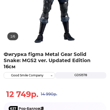
Фигурка figma Metal Gear Solid
Snake: MGS2 ver. Updated Edition
16см
GDS1578
Good Smile Company
12 749р.
14 990р.
637
Pop-Баллов