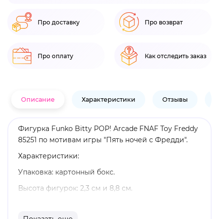
Про доставку
Про возврат
Про оплату
Как отследить заказ
Описание
Характеристики
Отзывы
В
Фигурка Funko Bitty POP! Arcade FNAF Toy Freddy
85251 по мотивам игры "Пять ночей с Фредди".
Характеристики:
Упаковка: картонный бокс.
Высота фигурок: 2,3 см и 8,8 см.
Материал: винил.