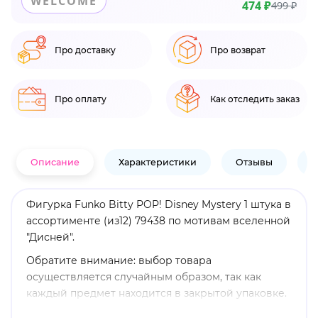
WELCOME
474 ₽
499 ₽
Про доставку
Про возврат
Про оплату
Как отследить заказ
Описание
Характеристики
Отзывы
В
Фигурка Funko Bitty POP! Disney Mystery 1 штука в
ассортименте (из12) 79438 по мотивам вселенной
"Дисней".
Обратите внимание: выбор товара
осуществляется случайным образом, так как
каждый предмет находится в закрытой упаковке.
Мы не принимаем запросы на определенные