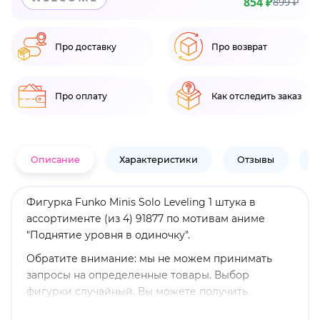
854 ₽
899 ₽
Про доставку
Про возврат
Про оплату
Как отследить заказ
Описание
Характеристики
Отзывы
В
Фигурка Funko Minis Solo Leveling 1 штука в
ассортименте (из 4) 91877 по мотивам аниме
"Поднятие уровня в одиночку".
Обратите внимание: мы не можем принимать
запросы на определенные товары. Выбор
фигурки случайный. Вы можете получить
повторяющиеся фигурки. Получение конкретной