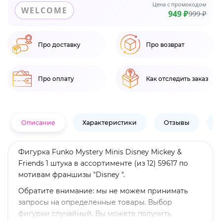
Цена с промокодом
WELCOME
949 ₽
999 ₽
Про доставку
Про возврат
Про оплату
Как отследить заказ
Описание
Характеристики
Отзывы
В
Фигурка Funko Mystery Minis Disney Mickey &
Friends 1 штука в ассортименте (из 12) 59617 по
мотивам франшизы "Disney ".
Обратите внимание: мы не можем принимать
запросы на определенные товары. Выбор
фигурки случайный. Вы можете получить