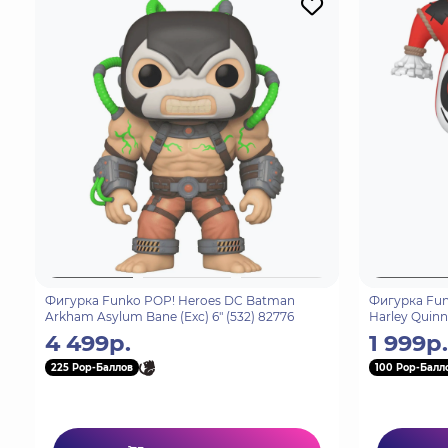
Фигурка Funko POP! Heroes DC Batman
Фигурка Fun
Arkham Asylum Bane (Exc) 6" (532) 82776
Harley Quinn
4 499р.
1 999р.
225 Pop-Баллов
100 Pop-Балл