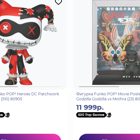
ko POP! Heroes DC Patchwork
Фигурка Funko POP! Movie Poste
 (510) 80905
Godzilla Godzilla vs Mothra (23) 8
11 999р.
ов
600 Pop-Баллов