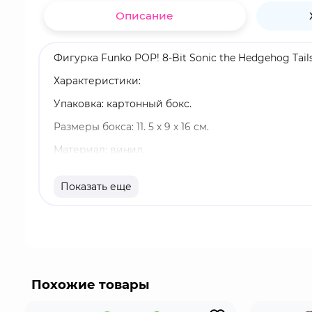
Описание
Фигурка Funko POP! 8-Bit Sonic the Hedgehog Tails
Характеристики:
Упаковка: картонный бокс.
Размеры бокса: 11. 5 х 9 х 16 см.
Материал: винил.
Оригинальный и официально лицензированный 
Показать еще
Разработчик/Издатель: Funko.
Тейлз молодой рыжий лис с двумя хвостами, кот
восхищается им и мечтает стать таким как он. Хот
Похожие товары