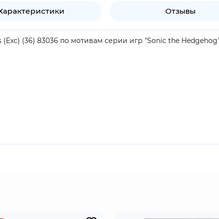
Характеристики
Отзывы
 (Exc) (36) 83036 по мотивам серии игр "Sonic the Hedgehog"
продукт.
орые позволяют ему летать. Характер Тейлза - скромный до
я ему не хватает храбрости, он хочет доказать всем, что на