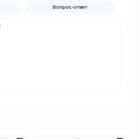
Вопрос-ответ
.
бродушный лисёнок. Как давний друг Соника, он
 него можно положиться.