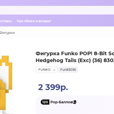
оставку
Про обмен и возврат
Фигурки
Фигурка Funko POP! 8-Bit So
Hedgehog Tails (Exc) (36) 830
FUNKO
Fun83036
2 399р.
120
Pop-Баллов