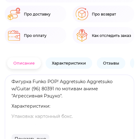
Про доставку
Про возврат
Про оплату
Как отследить заказ
Описание
Характеристики
Отзывы
В
Фигурка Funko POP! Aggretsuko Aggretsuko
w/Guitar (96) 80391 по мотивам аниме
"Агрессивная Рэцуко".
Характеристики:
Упаковка: картонный бокс.
Размеры бокса: 11. 5 х 9 х 16 см.
Материал: винил.