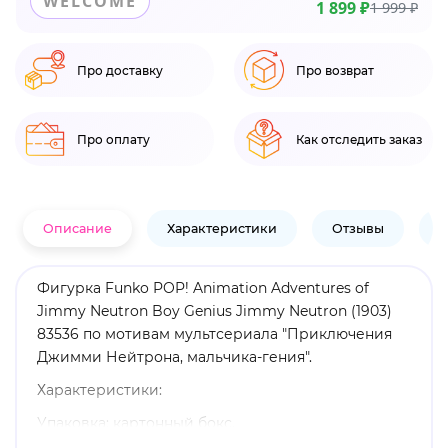
WELCOME
1 899 ₽
1 999 ₽
Про доставку
Про возврат
Про оплату
Как отследить заказ
Описание
Характеристики
Отзывы
В
Фигурка Funko POP! Animation Adventures of
Jimmy Neutron Boy Genius Jimmy Neutron (1903)
83536 по мотивам мультсериала "Приключения
Джимми Нейтрона, мальчика-гения".
Характеристики:
Упаковка: картонный бокс.