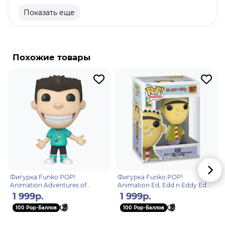
Размеры бокса: 11. 5 х 9 х 16 см.
Показать еще
Материал: винил.
Оригинальный и официально лицензированный
продукт.
Похожие товары
Разработчик/Издатель: Funko.
Джимми Нейтрон большой изобретатель, но его
гениальные изобретения часто создают ему
неприятности или вызывают ситуацию очень
близкую к уничтожению человечества. Такие
ситуации призывают Джимми найти решение
проблемы, которую он вызвал, и обычно он сам и
спасает мир от своих изобретений.
Фигурка Funko POP!
Фигурка Funko POP!
Animation Adventures of
Animation Ed, Edd n Eddy Ed
Jimmy Neutron Boy Genius
w/Chase (1897) 83530
1 999р.
1 999р.
Sheen Estevez (1902) 83537
100 Pop-Баллов
100 Pop-Баллов