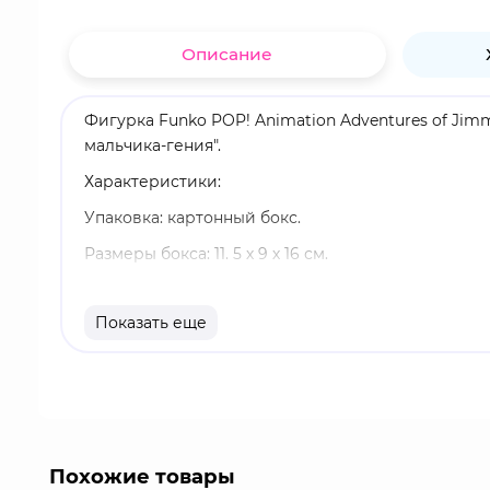
Описание
Фигурка Funko POP! Animation Adventures of Jim
мальчика-гения".
Характеристики:
Упаковка: картонный бокс.
Размеры бокса: 11. 5 х 9 х 16 см.
Материал: винил.
Показать еще
Оригинальный и официально лицензированный 
Разработчик/Издатель: Funko.
Шин Эстевес - один из лучших друзей Джимми Н
Ультра Лорда и ежедневно цитирует его. Несмотр
Похожие товары