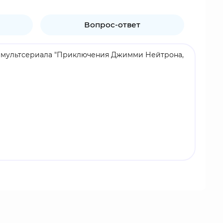
Вопрос-ответ
вам мультсериала "Приключения Джимми Нейтрона,
 и коллекционирует все фигурки, открытки
сего заботится о своём отце и Либби.