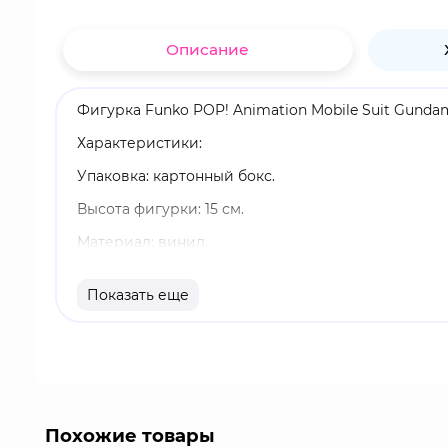
Описание
Фигурка Funko POP! Animation Mobile Suit Gundam 
Характеристики:
Упаковка: картонный бокс.
Высота фигурки: 15 см.
Материал: винил.
Оригинальный и официально лицензированный 
Показать еще
Разработчик/Издатель: Funko.
Gundam - один из самых продолжительных актив
полнометражных фильмов, созданных студией Sun
являются научно-фантастические миры, тематика
которых он и назван.
Похожие товары