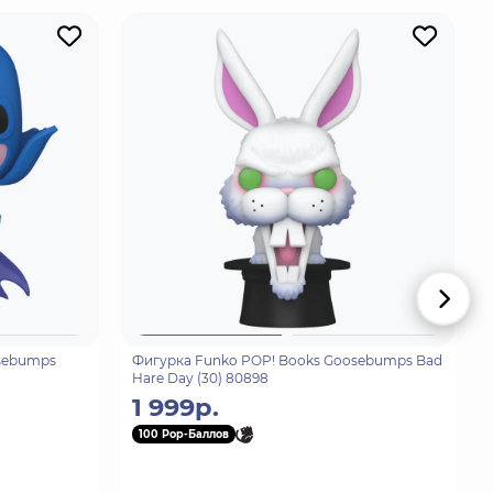
sebumps
Фигурка Funko POP! Books Goosebumps Bad
Hare Day (30) 80898
1 999р.
100 Pop-Баллов