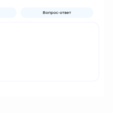
Вопрос-ответ
колько десятков сериалов, OVA и
манги. "Визитными карточками" франчайза
севозможных моделей, в честь первого из