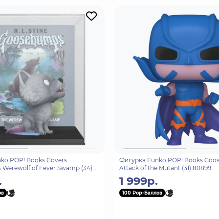
ko POP! Books Covers
Фигурка Funko POP! Books Goo
Werewolf of Fever Swamp (34)
Attack of the Mutant (31) 80899
.
1 999р.
ов
100 Pop-Баллов