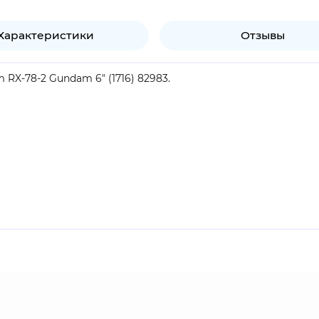
Характеристики
Отзывы
RX-78-2 Gundam 6" (1716) 82983.
продукт.
ных аниме-франчайзов в истории аниме, объединяющий нес
rise, а также включающий в себя различные видеоигры и 
 войны и "мобильное оружие" - огромные боевые роботы в