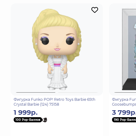
Фигурка Funko POP! Retro Toys Barbie 65th
Фигурка Fun
Crystal Barbie (124) 75158
Goosebumps 
80902
1 999р.
3 799р
100 Pop-Баллов
190 Pop-Балл