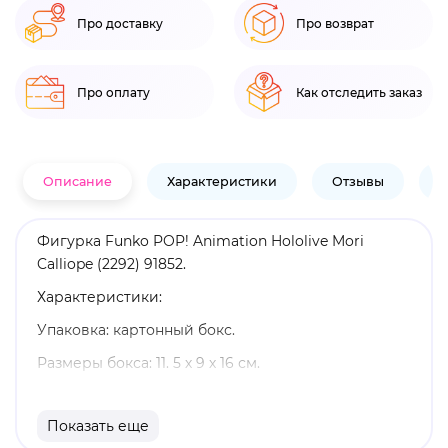
Про доставку
Про возврат
Про оплату
Как отследить заказ
Описание
Характеристики
Отзывы
В
Фигурка Funko POP! Animation Hololive Mori
Calliope (2292) 91852.
Характеристики:
Упаковка: картонный бокс.
Размеры бокса: 11. 5 х 9 х 16 см.
Материал: винил.
Показать еще
Оригинальный и официально лицензированный